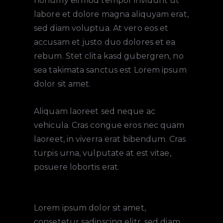
nonumy eirmod tempor invidunt ut
labore et dolore magna aliquyam erat,
sed diam voluptua. At vero eos et
accusam et justo duo dolores et ea
rebum. Stet clita kasd gubergren, no
sea takimata sanctus est Lorem ipsum
dolor sit amet.
Aliquam laoreet sed neque ac
vehicula. Cras congue eros nec quam
laoreet, in viverra erat bibendum. Cras
turpis urna, vulputate at est vitae,
posuere lobortis erat.
Lorem ipsum dolor sit amet,
consetetur sadipscing elitr, sed diam