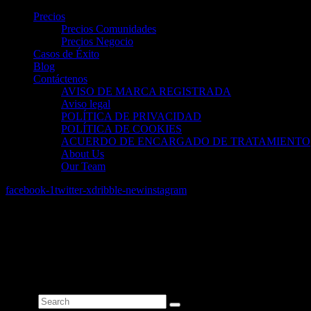
Precios
Precios Comunidades
Precios Negocio
Casos de Éxito
Blog
Contáctenos
AVISO DE MARCA REGISTRADA
Aviso legal
POLÍTICA DE PRIVACIDAD
POLÍTICA DE COOKIES
ACUERDO DE ENCARGADO DE TRATAMIENTO
About Us
Our Team
facebook-1
twitter-x
dribble-new
instagram
No results
We're sorry, but your query did not match
Can't find what you need? Take a moment and do a search below or s
Search