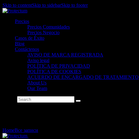
Skip to content
Skip to sidebar
Skip to footer
Precios
Precios Comunidades
Precios Negocio
Casos de Éxito
Blog
Contáctenos
AVISO DE MARCA REGISTRADA
Aviso legal
POLÍTICA DE PRIVACIDAD
POLÍTICA DE COOKIES
ACUERDO DE ENCARGADO DE TRATAMIENTO
About Us
Our Team
Search
Tag: Hoteles sin recepción
Home
Все записи
Tag: Hoteles sin recepción
Close