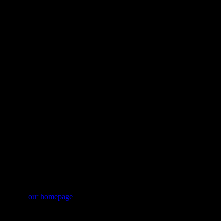
tart from
our homepage
.